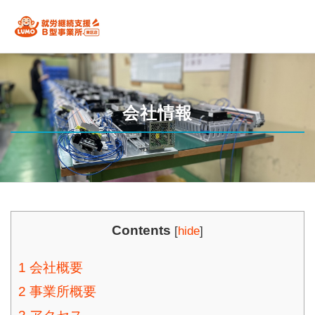
コ
ン
テ
私たちの強み
通所を検討中の方へ
関係者の皆様
ス
ン
会社情報
ツ
工賃シュミレーション
B型事業所におすすめの方は？
お
へ
ス
キ
ッ
Contents
[
hide
]
プ
1
会社概要
2
事業所概要