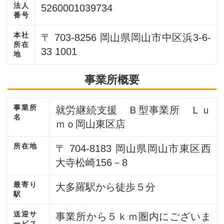
法人
5260001039734
番号
本社
〒 703-8256 岡山県岡山市中区浜3-6-
所在
33 1001
地
事業所概要
事業所
就労継続支援 Ｂ型事業所 Ｌｕ
名
ｍｏ岡山東区店
所在地
〒 704-8183 岡山県岡山市東区西
大寺松崎156－8
最寄り
大多羅駅から徒歩５分
駅
送迎サ
事業所から５ｋｍ圏内にございま
ービス