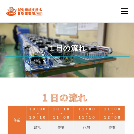
コ
メニ
ン
テ
私たちの強み
通所を検討中の方へ
関係者の皆様
ン
１日の流れ
ツ
スタッフ一覧
会社情報
ブログ
へ
ス
工賃シュミレーション
B型事業所におすすめの方は？
キ
ッ
プ
お問い合わせ