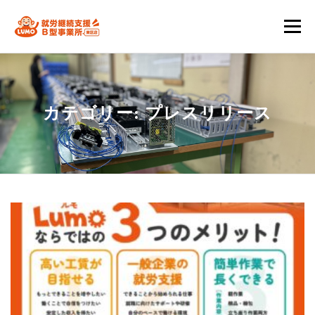
コ
メニ
ン
テ
私たちの強み
通所を検討中の方へ
関係者の皆様
ン
カテゴリー:
プレスリリース
ツ
スタッフ一覧
会社情報
ブログ
へ
ス
工賃シュミレーション
B型事業所におすすめの方は？
キ
ッ
プ
お問い合わせ