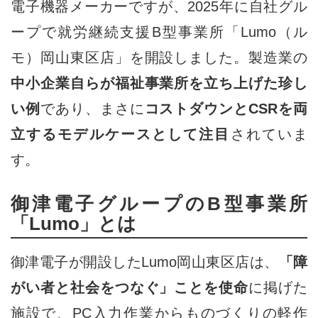
電子機器メーカーですが、2025年に自社グル
ープで就労継続支援B型事業所「Lumo（ル
モ）岡山東区店」を開設しました。製造業の
中小企業自らが福祉事業所を立ち上げた珍し
い例
であり、まさに
コストダウンとCSRを両
立するモデルケースとして注目
されていま
す。
御津電子グループのB型事業所
「Lumo」とは
御津電子が開設したLumo岡山東区店は、
「障
がい者と社会をつなぐ」ことを使命
に掲げた
施設で、PC入力作業からものづくりの軽作