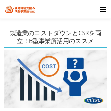
コ
メニ
ン
テ
私たちの強み
通所を検討中の方へ
関係者の皆様
ン
製造業のコストダウンとCSRを両
立！B型事業所活用のススメ
ツ
スタッフ一覧
会社情報
ブログ
へ
ス
工賃シュミレーション
B型事業所におすすめの方は？
キ
ッ
プ
お問い合わせ