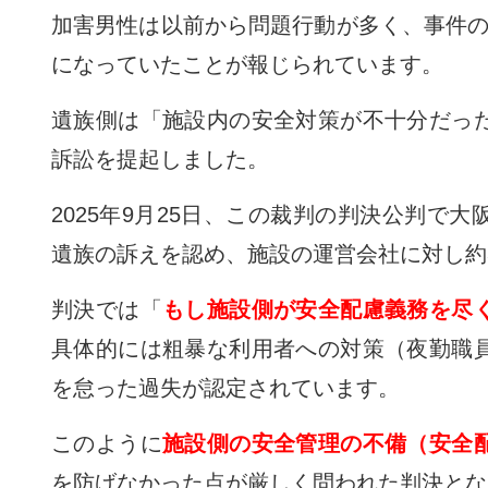
加害男性は以前から問題行動が多く、事件の
になっていたことが報じられています。
遺族側は「施設内の安全対策が不十分だっ
訴訟を提起しました。
2025年9月25日、この裁判の判決公判で
遺族の訴えを認め、施設の運営会社に対し約3
判決では「
もし施設側が安全配慮義務を尽
具体的には粗暴な利用者への対策（夜勤職
を怠った過失が認定されています。
このように
施設側の安全管理の不備（安全
を防げなかった点が厳しく問われた判決とな