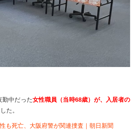
夜勤中だった
女性職員（当時68歳）が、入居者の
ました。
性も死亡、大阪府警が関連捜査｜朝日新聞