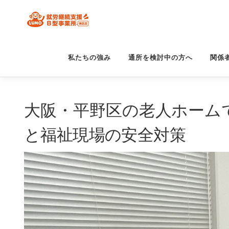
コ
ン
テ
私たちの強み
通所を検討中の方へ
関係
ン
ツ
へ
大阪・平野区の老人ホーム
ス
と福祉現場の安全対策
キ
ッ
プ