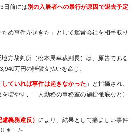
3日前には
別の入居者への暴行が原因で退去予定
たため事件が起きた」として運営会社を相手取り
大阪地方裁判所（松本展幸裁判長）は、原告である
,940万円の賠償支払いを命じ、
くしていれば事件は起きなかった
」と指摘され、
員を増やす、一人勤務の事務室の施錠徹底など）
配慮義務違反）
により、結果として痛ましい事件
りました。