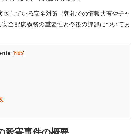
ろ実践している安全対策（朝礼での情報共有やチャ
に安全配慮義務の重要性と今後の課題についてま
ents
[
hide
]
践
の殺害事件の概要